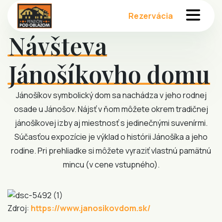
Rezervácia
Návšteva
Penzión
Jánošíkovho domu
Aktuality
Jánošíkov symbolický dom sa nachádza v jeho rodnej
Gastronómia
osade u Jánošov. Nájsť v ňom môžete okrem tradičnej
jánošíkovej izby aj miestnosť s jedinečnými suvenírmi.
Akcie
Súčasťou expozície je výklad o histórii Jánošíka a jeho
rodine. Pri prehliadke si môžete vyraziť vlastnú pamätnú
Aktivity
mincu (v cene vstupného).
Kontakt
Zdroj:
https://www.janosikovdom.sk/