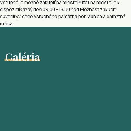
Vstupné je možné zakúpiť na mieste
Bufet na mieste je k
dispozícií
Každý deň 09:00 - 18:00 hod.
Možnosť zakúpiť
suveníry
V cene vstupného pamätná pohľadnica a pamätná
minca
Galéria